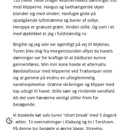
120 meter nede brager Atlanterhavets dønninger ind
mod klipperne. Havgus og lavthængende skyer
blander sig med vinden. Havfugle glide på
opadgående luftstrømme og baner af sollys.
Heroppe er græsset grønt. Vinden stille. Og som i et
med øjeblikket er jeg i fuldstændig ro.
Birgitte og jeg selv var egentligt på vej til Mykines.
Turen blev dog fra morgenstunden aflyst da havets
dønninger var for kraftige til at bådturen kunne
gennemføres. Min min kone havde et alternativ.
Bøsdalafossur med klipperne ved Trælanipan viste
sig at gemme på endnu en uforglemmelig
vandreoplevelse. Grønne skråninger og klipper med
top udsigt til havet. Stille søer og rindende vandfald.
Alt det som Færøerne venligt stiller frem for
besøgende.
Vi bookede kør selv turen “short break” med 5 dage/4
nætter. To overnatninger i Klaksvig og to i Torshavn.
På denne tur besøgte vi øerne Vagar, Streymo,