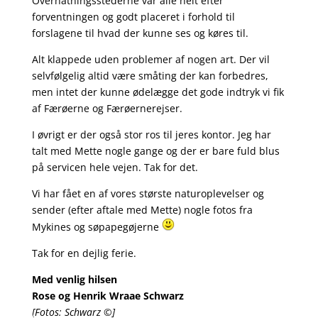
Overnatningsstederne var alle helt efter
forventningen og godt placeret i forhold til
forslagene til hvad der kunne ses og køres til.
Alt klappede uden problemer af nogen art. Der vil
selvfølgelig altid være småting der kan forbedres,
men intet der kunne ødelægge det gode indtryk vi fik
af Færøerne og Færøernerejser.
I øvrigt er der også stor ros til jeres kontor. Jeg har
talt med Mette nogle gange og der er bare fuld blus
på servicen hele vejen. Tak for det.
Vi har fået en af vores største naturoplevelser og
sender (efter aftale med Mette) nogle fotos fra
Mykines og søpapegøjerne
Tak for en dejlig ferie.
Med venlig hilsen
Rose og Henrik Wraae Schwarz
[Fotos:
Schwarz
©]