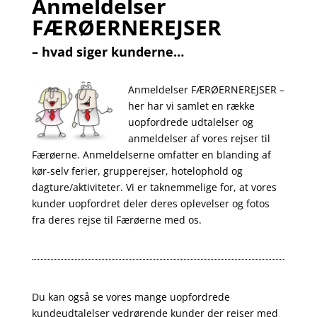
Anmeldelser
Mette
her hos os er fordragsholder –
FÆRØERNEREJSER
og hendes store viden om Færøerne
krydres på spændende visuel vis.
– hvad siger kunderne…
Vi byder på
kaffe m. cookies
– og en
.
“goodiebag” vores
profilmagasin +
Anmeldelser FÆRØERNEREJSER –
logo-halsedisse.
her har vi samlet en række
uopfordrede udtalelser og
LÆS MERE / TILMELD
anmeldelser af vores rejser til
Færøerne. Anmeldelserne omfatter en blanding af
kør-selv ferier, grupperejser, hotelophold og
dagture/aktiviteter. Vi er taknemmelige for, at vores
kunder uopfordret deler deres oplevelser og fotos
fra deres rejse til Færøerne med os.
Du kan også se vores mange uopfordrede
kundeudtalelser vedrørende kunder der rejser med