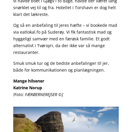
vi havde boet i Gjøgv i to dage, havde der været lang
snørklet vej til og fra. Hotellet i Torshavn er dog helt
klart det lækreste.
Og så en anbefaling til jeres hæfte – vi bookede mad
via eatlokal.fo på Suderøy. Vi fik fantastisk mad og
hyggeligt samvær med en færøsk familie. Et godt
alternativt i Tvøroyri, da der ikke var så mange
restauranter.
Smuk smuk tur og de bedste anbefalinger til jer,
både for kommunikationen og planlægningen.
Mange hilsener
Katrine Norup
[Foto: FÆRØERNEREJSER ©]