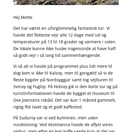
Hej Mette
Det har været en uforglemmelig fantastisk tur. Vi
havde det flotteste vejr alle 12 dage med sol og
temperaturer på 13 til 18 grader og varmere i solen.
De lokale kunne ikke huske nogensinde at have haft
så godt vejr i så lang tid sammenhængende.
Vi så alt vi havde på programmet plus lidt mere til
dog kom vi ikke til Kalsoy, men til gengæld så vi de
fleste bygder på Nordoyggjar samt tog sejlturen til
Svinoy og Fugloy. På Nolsoy gik vi den korte tur og på
turistinformationen havde de bygget et museum til
Ove Joensens robåd. Det var kun 1 måned gammelt,
rigtig flot lavet og et godt kaffested.
På Suduroy var vi ved kulminen, men uden
rundvisning. Ved Vestmanna havde de aflyst vores
sejltur, men efter en kop kaffe sagde hun at det var