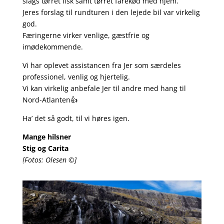
slags tørret fisk samt tørret fårekød med hjem.
Jeres forslag til rundturen i den lejede bil var virkelig
god.
Færingerne virker venlige, gæstfrie og
imødekommende.
Vi har oplevet assistancen fra Jer som særdeles
professionel, venlig og hjertelig.
Vi kan virkelig anbefale Jer til andre med hang til
Nord-Atlanten👍
Ha’ det så godt, til vi høres igen.
Mange hilsner
Stig og Carita
[Fotos: Olesen ©]